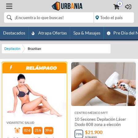
0
Destacados
Atrapa Ofertas
Spa & Masajes
Pre Día del 
Depilación
Brazilian
CENTRO MÉDICO MYT
10 Sesiones Depilación Láser
VIDASTETIC SALUD
Diodo 808 zona a elección
02
d
21
h
39
m
$21.900
73
%
$79.900