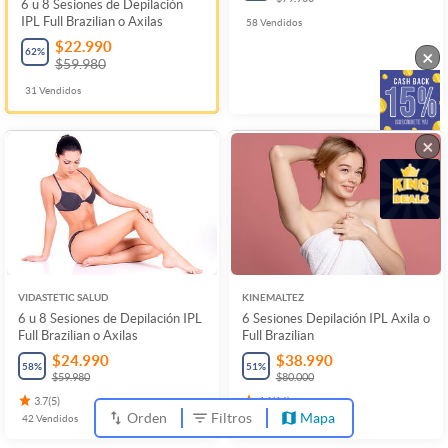
6 u 8 Sesiones de Depilación
IPL Full Brazilian o Axilas
58
Vendidos
$22.990
62
%
×
$59.980
31
Vendidos
×
VIDASTETIC SALUD
KINEMALTEZ
6 u 8 Sesiones de Depilación IPL
6 Sesiones Depilación IPL Axila o
Full Brazilian o Axilas
Full Brazilian
$24.990
$38.990
58
%
51
%
$59.980
$80.000
3.7
(
5
)
4.1
(
16
)
Orden
Filtros
Mapa
42
Vendidos
4
Vendidos