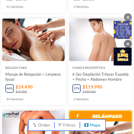
41
Vendidos
3
Vendidos
×
×
BELLEZA CABA
CLINICA RED ESTÉTICA
Masaje de Relajación + Limpieza
6 Ses Depilación Trilaser Espalda
facial
+ Pecho + Abdomen Hombre
$24.490
$119.990
46
%
37
%
$45.000
$190.000
64
Vendidos
2
Vendidos
Orden
Filtros
Mapa