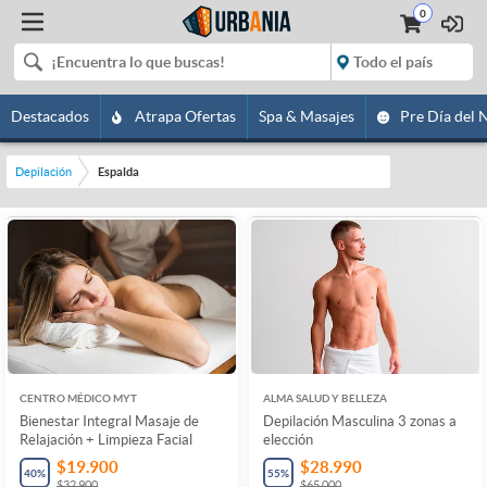
0
Destacados
Atrapa Ofertas
Spa & Masajes
Pre Día del 
Depilación
Espalda
CENTRO MÉDICO MYT
ALMA SALUD Y BELLEZA
Bienestar Integral Masaje de
Depilación Masculina 3 zonas a
Relajación + Limpieza Facial
elección
$19.900
$28.990
40
%
55
%
$32.900
$65.000