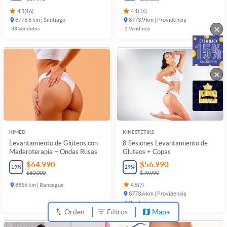
4.3
(
16
)
4.1
(
16
)
8775.5 km | Santiago
8773.9 km | Providencia
×
38
Vendidos
2
Vendidos
×
KIMED
KINESTETIKS
Levantamiento de Glúteos con
8 Sesiones Levantamiento de
Maderoterapia + Ondas Rusas
Gluteos + Copas
$64.990
$56.990
19
%
29
%
$80.000
$79.990
8856 km | Rancagua
4.5
(
7
)
8773.4 km | Providencia
1
Vendidos
Orden
Filtros
Mapa