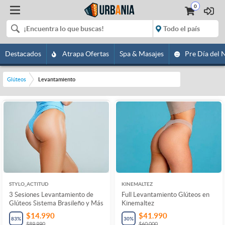
0
Destacados
Atrapa Ofertas
Spa & Masajes
Pre Día del 
Glúteos
Levantamiento
STYLO_ACTITUD
KINEMALTEZ
3 Sesiones Levantamiento de
Full Levantamiento Glúteos en
Glúteos Sistema Brasileño y Más
Kinemaltez
$14.990
$41.990
83
%
30
%
$89.990
$60.000