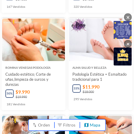
167
Vendidos
320
Vendidos
×
×
ROMINA VENEGAS PODOLOGÍA
ALMA SALUD Y BELLEZA
Cuidado estético; Corte de
Podología Estética + Esmaltado
uñas,limpieza de surcos y
tradicional para 1
durezas
$11.990
33
%
$9.990
$18.000
50
%
$19.990
295
Vendidos
181
Vendidos
Orden
Filtros
Mapa