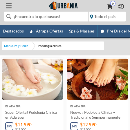
0
Destacados
Atrapa Ofertas
Spa & Masajes
Pre Día del 
Manicure y Pedicure
Podología clínica
EL ADA SPA
EL ADA SPA
Super Oferta! Podologia Clinica
Nuevo ¡ Podologia Clínica +
en Ada Spa
Tradicional o Semipermanente
$11.990
$12.990
29
%
24
%
$17.000
$17.000