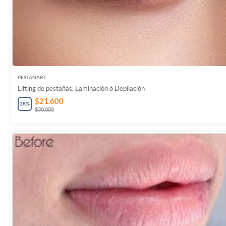
PESTAÑART
Lifting de pestañas, Laminación ó Depilación
$21.600
28
%
$30.000