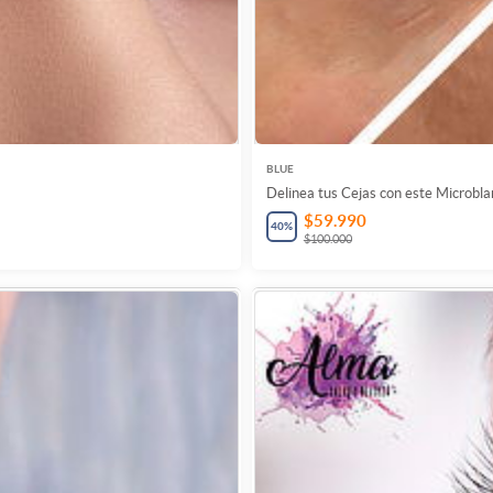
BLUE
Delinea tus Cejas con este Microbla
$59.990
40
%
$100.000