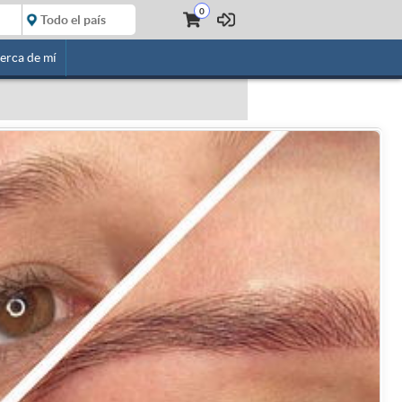
0
erca de mí