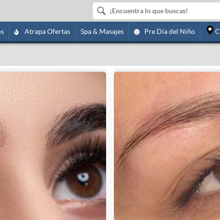
os
Atrapa Ofertas
Spa & Masajes
Pre Día del Niño
C