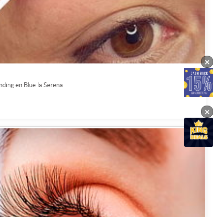
×
nding en Blue la Serena
×