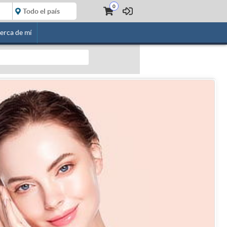
0
erca de mí