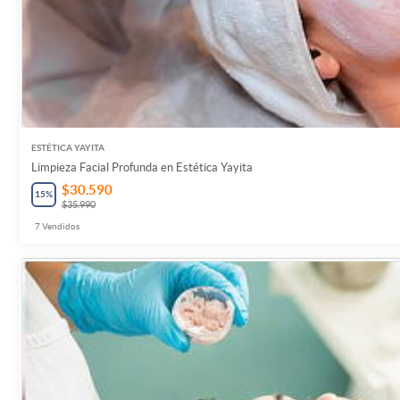
ESTÉTICA YAYITA
Limpieza Facial Profunda en Estética Yayita
$30.590
15
%
$35.990
7
Vendidos