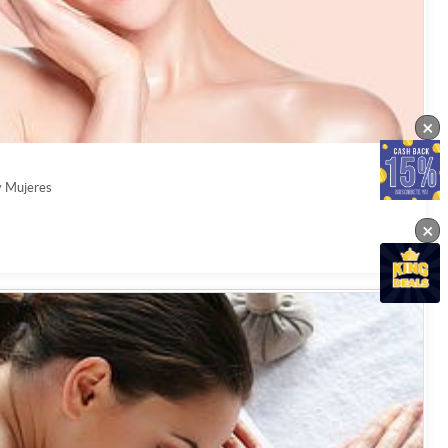
×
y Mujeres
×