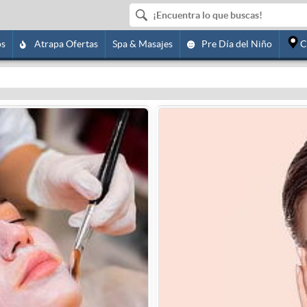
os
Atrapa Ofertas
Spa & Masajes
Pre Día del Niño
C