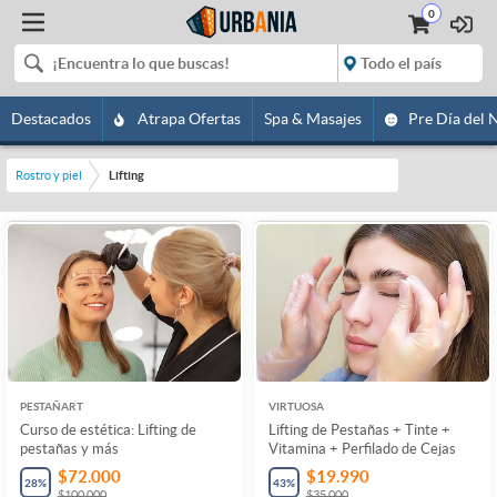
0
Destacados
Atrapa Ofertas
Spa & Masajes
Pre Día del 
Rostro y piel
Lifting
PESTAÑART
VIRTUOSA
Curso de estética: Lifting de
Lifting de Pestañas + Tinte +
pestañas y más
Vitamina + Perfilado de Cejas
$72.000
$19.990
28
%
43
%
$100.000
$35.000