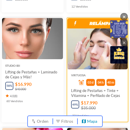
12
Vendidos
×
×
STUDIO IBI
Lifting de Pestañas + Laminado
VIRTUOSA
de Cejas y Más!
03
d
04
h
40
m
$16.990
58
%
$40.000
Lifting de Pestañas + Tinte +
Vitamina + Perfilado de Cejas
4.0
(
8
)
60
Vendidos
$17.990
49
%
$35.000
22
Vendidos
Orden
Filtros
Mapa