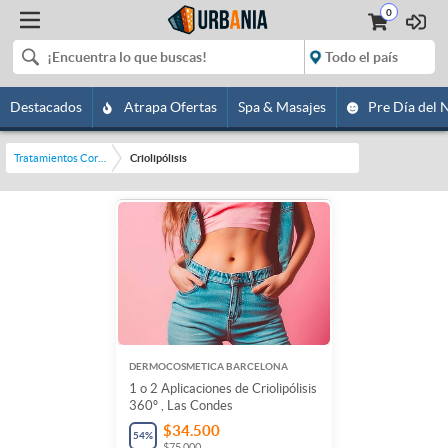
0
Destacados
Atrapa Ofertas
Spa & Masajes
Pre Día del 
Tratamientos Corporales
Criolipólisis
DERMOCOSMETICA BARCELONA
1 o 2 Aplicaciones de Criolipólisis
360º , Las Condes
$34.500
54
%
$75.000