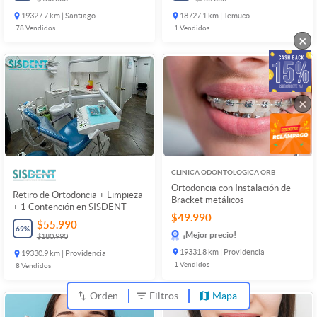
19327.7 km | Santiago
18727.1 km | Temuco
78
Vendidos
1
Vendidos
×
×
CLINICA ODONTOLOGICA ORB
Ortodoncia con Instalación de
Retiro de Ortodoncia + Limpieza
Bracket metálicos
+ 1 Contención en SISDENT
$49.990
$55.990
69
%
¡Mejor precio!
$180.990
19331.8 km | Providencia
19330.9 km | Providencia
1
Vendidos
8
Vendidos
Orden
Filtros
Mapa