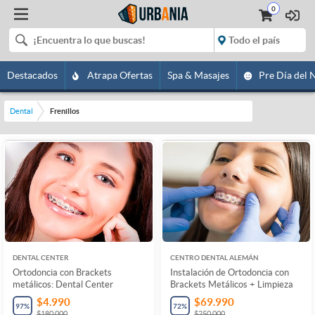
0
Destacados
Atrapa Ofertas
Spa & Masajes
Pre Día del 
Dental
Frenillos
DENTAL CENTER
CENTRO DENTAL ALEMÁN
Ortodoncia con Brackets
Instalación de Ortodoncia con
metálicos: Dental Center
Brackets Metálicos + Limpieza
$4.990
$69.990
97
%
72
%
$180.000
$250.000