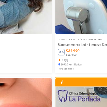
CLINICA ODONTOLÓGICA LA PORTADA
Blanqueamiento Led + Limpieza De
$34.990
75
%
$137.800
4.3
(
6
)
8990.7 km | Ñuñoa
408
Vendidos