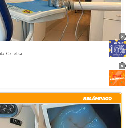
×
ntal Completa
×