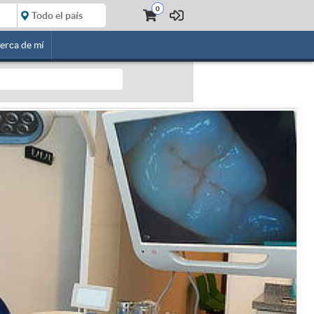
0
erca de mí