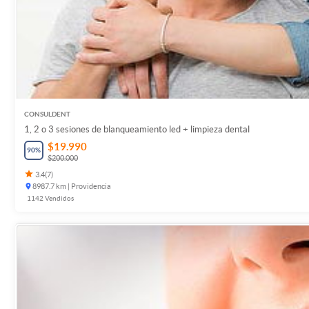
CONSULDENT
1, 2 o 3 sesiones de blanqueamiento led + limpieza dental
$19.990
90
%
$200.000
3.4
(
7
)
8987.7 km | Providencia
1142
Vendidos