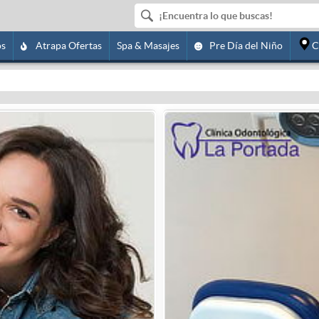
os
Atrapa Ofertas
Spa & Masajes
Pre Día del Niño
C