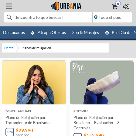
0
Destacados
Atrapa Ofertas
Spa & Masajes
Pre Día del 
Dental
Planos de relajación
DENTAL PAGLIARI
RISESMILE
Plano de Relajación para
Plano de Relajación para
Tratamiento de Bruxismo
Bruxismo + Evaluación + 3
Controles
$29.990
85
%
$152.590
$200.000