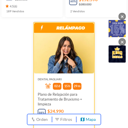
60
%
$380.000
4.5
(
6
)
189
Vendidos
2
Vendidos
×
×
DENTAL PAGLIARI
02
d
15
h
29
m
Plano de Relajación para
Tratamiento de Bruxismo +
limpieza
$24.990
88
%
$200.000
Orden
Filtros
Mapa
17
Vendidos