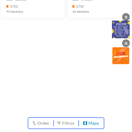
3.7
(
5
)
3.7
(
5
)
94
Vendidos
46
Vendidos
×
×
Orden
Filtros
Mapa