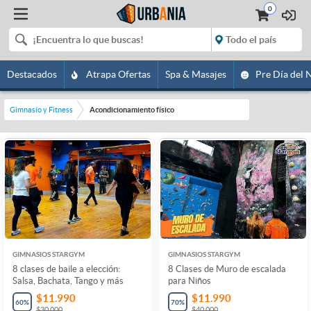
0
Destacados
Atrapa Ofertas
Spa & Masajes
Pre Día del 
Gimnasio y Fitness
Acondicionamiento físico
GIMNASIOS STARGYM
GIMNASIOS STARGYM
8 clases de baile a elección:
8 Clases de Muro de escalada
Salsa, Bachata, Tango y más
para Niños
$11.990
$11.990
60
%
70
%
$30.000
$40.000