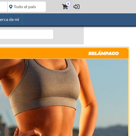
0
erca de mí