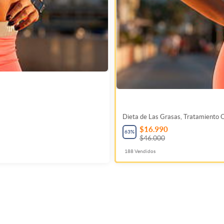
Dieta de Las Grasas, Tratamiento O
$16.990
63
%
$46.000
188
Vendidos