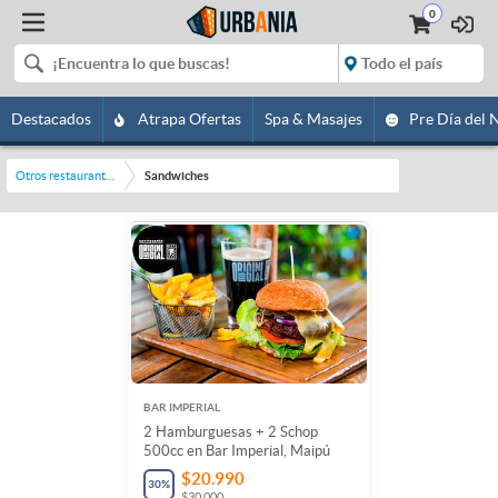
0
Destacados
Atrapa Ofertas
Spa & Masajes
Pre Día del 
Otros restaurantes y bares
Sandwiches
BAR IMPERIAL
2 Hamburguesas + 2 Schop
500cc en Bar Imperial, Maipú
$20.990
30
%
$30.000