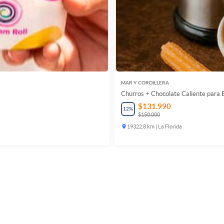
MAR Y CORDILLERA
Churros + Chocolate Caliente para
$131.990
12
%
$150.000
19322.8 km | La Florida