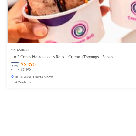
CREAM ROLL
1 o 2 Copas Heladas de 6 Rolls + Crema +Toppings +Salsas
$3.390
13
%
$3.890
18437.3 km | Puerto Montt
504
Vendidos