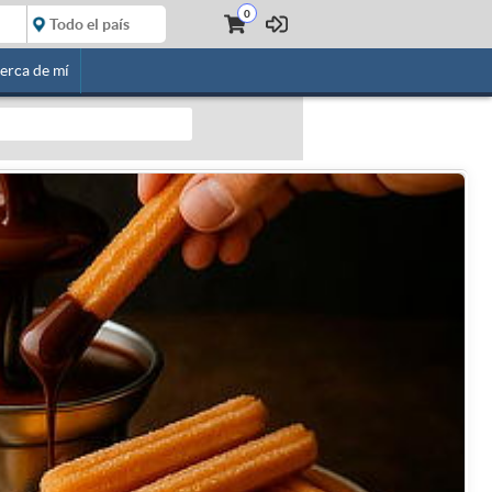
0
erca de mí