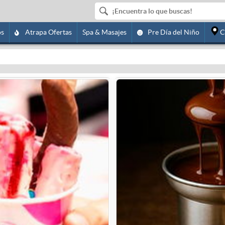
os
Atrapa Ofertas
Spa & Masajes
Pre Día del Niño
C