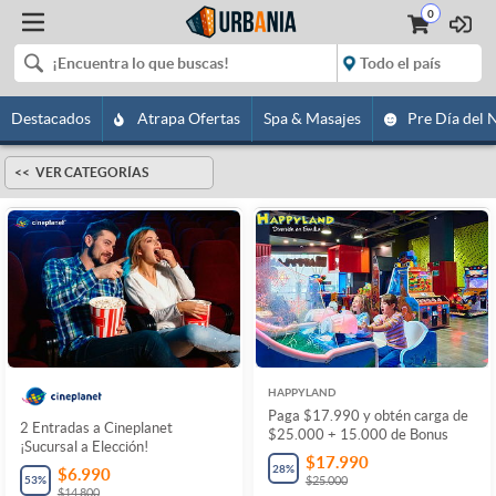
0
Destacados
Atrapa Ofertas
Spa & Masajes
Pre Día del 
VER CATEGORÍAS
HAPPYLAND
Paga $17.990 y obtén carga de
2 Entradas a Cineplanet
$25.000 + 15.000 de Bonus
¡Sucursal a Elección!
$17.990
28
%
$6.990
53
%
$25.000
$14.800