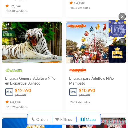
4.3
(
158
)
3.9
(
394
)
4883
Vendidos
14140
Vendidos
×
×
Entrada General Adulto o Niño
Entrada para Adulto o Niño
en Bioparque Buinzoo
Mampato
$12.590
$10.990
21
%
19
%
$15.990
$13.500
4.3
(
113
)
2659
Vendidos
11329
Vendidos
Orden
Filtros
Mapa