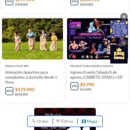
26
%
26
%
$400.000
$250.000
×
×
SWIM & PLAY SPA
PRODUCTORA GAME N DANCE
Animación deportiva para
Ingreso Evento Sábado 8 de
cumpleaños a domicilio desde 1
agosto ¡CARRETE OTAKU +18!
Hora
$9.990
29
%
$129.490
$13.990
40
%
$215.000
Orden
Filtros
Mapa