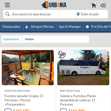
0
Destacados
Atrapa Ofertas
Spa & Masajes
Pre Día del 
Espectáculos
Fiestas
EVENTOS VISTA LUNA
PARTYBUS CHILE
Eventos pasadia Grupos 25
Súbete a Partybus,Planes
Personas +Píscina
despedida de solteras 12
+Parqueadero
Personas
$297.490
$184.990