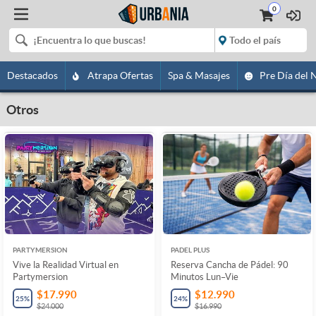
0
Destacados
Atrapa Ofertas
Spa & Masajes
Pre Día del 
Otros
PARTYMERSION
PADEL PLUS
Vive la Realidad Virtual en
Reserva Cancha de Pádel: 90
Partymersion
Minutos Lun–Vie
$17.990
$12.990
25
%
24
%
$24.000
$16.990