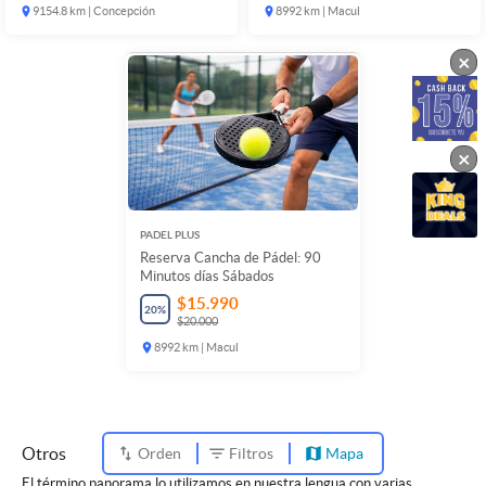
9154.8 km | Concepción
8992 km | Macul
×
×
PADEL PLUS
Reserva Cancha de Pádel: 90
Minutos días Sábados
$15.990
20
%
$20.000
8992 km | Macul
Otros
Orden
Filtros
Mapa
El término panorama lo utilizamos en nuestra lengua con varias