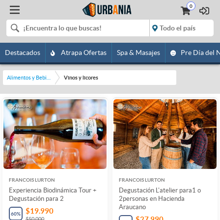
0
Destacados
Atrapa Ofertas
Spa & Masajes
Pre Día del 
Alimentos y Bebidas
Vinos y licores
FRANCOIS LURTON
FRANCOIS LURTON
Experiencia Biodinámica Tour +
Degustación L'atelier para1 o
Degustación para 2
2personas en Hacienda
Araucano
$19.990
60
%
$27.990
$50.000