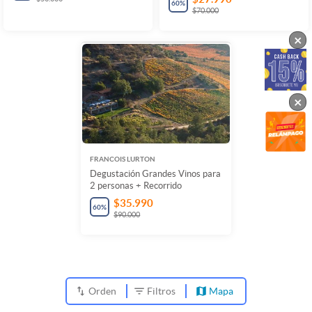
60
%
$70.000
×
×
FRANCOIS LURTON
Degustación Grandes Vinos para
2 personas + Recorrido
$35.990
60
%
$90.000
Orden
Filtros
Mapa