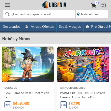
0
Destacados
Atrapa Ofertas
Spa & Masajes
Pre Día del 
Bebés y Niños
CONCE 3D
PARKOUR CHICUREO
Goku Tamaño Real 1 Metro con
PARKOUR CHICUREO! Entrada
retiro
General Lun a Dom 60 min
$459.000
$8.190
23
%
31
%
$600.000
$11.900