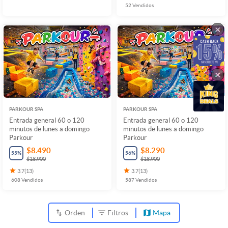
52
Vendidos
×
×
PARKOUR SPA
PARKOUR SPA
Entrada general 60 o 120
Entrada general 60 o 120
minutos de lunes a domingo
minutos de lunes a domingo
Parkour
Parkour
$8.490
$8.290
55
%
56
%
$18.900
$18.900
3.7
(
13
)
3.7
(
13
)
608
Vendidos
587
Vendidos
Orden
Filtros
Mapa