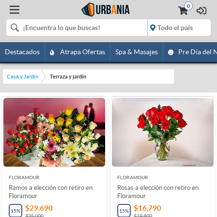
0
Destacados
Atrapa Ofertas
Spa & Masajes
Pre Día del 
Casa y Jardín
Terraza y jardín
FLORAMOUR
FLORAMOUR
Ramos a elección con retiro en
Rosas a elección con retiro en
Floramour
Floramour
$29.690
$16.790
15
%
15
%
$35.000
$19.800