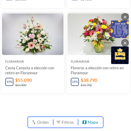
×
×
FLORAMOUR
FLORAMOUR
Cesta Canasta a elección con
Floreros a elección con retiro en
retiro en Floramour
Floramour
$55.090
$38.790
15
%
15
%
$64.900
$45.700
Orden
Filtros
Mapa