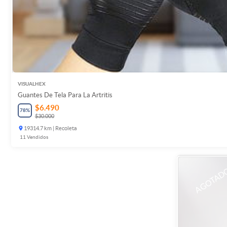
VISUALHEX
Guantes De Tela Para La Artritis
$6.490
78
%
$30.000
19314.7 km | Recoleta
11
Vendidos