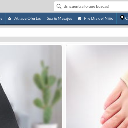
os
Atrapa Ofertas
Spa & Masajes
Pre Día del Niño
C