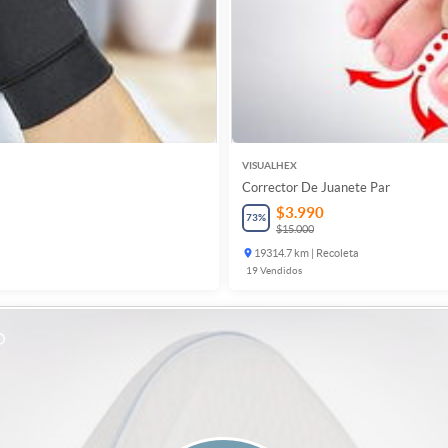
VISUALHEX
Corrector De Juanete Par
$3.990
73
%
$15.000
19314.7 km | Recoleta
19
Vendidos