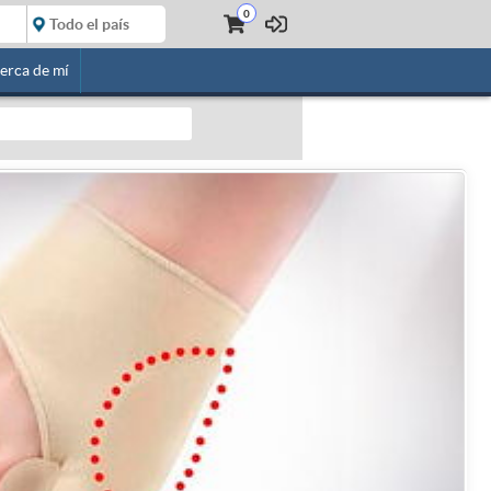
0
erca de mí