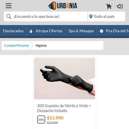
0
Destacados
Atrapa Ofertas
Spa & Masajes
Pre Día del 
Cuidado Personal
Higiene
300 Guantes de Nitrilo o Vinilo +
Despacho Incluido
$15.990
20
%
$20.000