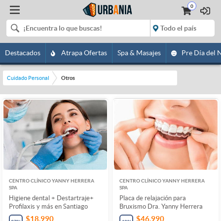
0
Destacados
Atrapa Ofertas
Spa & Masajes
Pre Día del 
Cuidado Personal
Otros
CENTRO CLÍNICO YANNY HERRERA
CENTRO CLÍNICO YANNY HERRERA
SPA
SPA
Higiene dental + Destartraje+
Placa de relajación para
Profilaxis y más en Santiago
Bruxismo Dra. Yanny Herrera
$18.990
$46.990