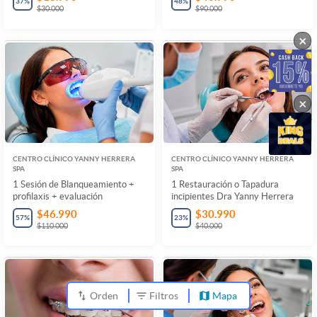
37
%
48
%
$30.000
$90.000
×
×
CENTRO CLÍNICO YANNY HERRERA
CENTRO CLÍNICO YANNY HERRERA
SPA
SPA
1 Sesión de Blanqueamiento +
1 Restauración o Tapadura
profilaxis + evaluación
incipientes Dra Yanny Herrera
$46.990
$30.990
57
%
23
%
$110.000
$40.000
Orden
Filtros
Mapa