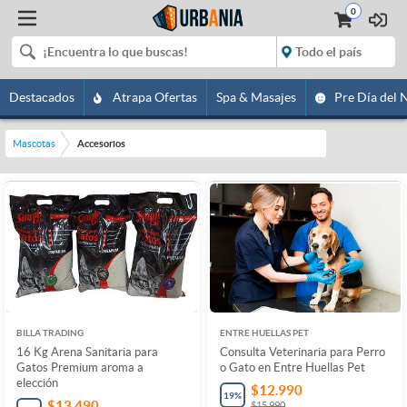
0
Destacados
Atrapa Ofertas
Spa & Masajes
Pre Día del 
Mascotas
Accesorios
BILLA TRADING
ENTRE HUELLAS PET
16 Kg Arena Sanitaria para
Consulta Veterinaria para Perro
Gatos Premium aroma a
o Gato en Entre Huellas Pet
elección
$12.990
19
%
$13.490
$15.990