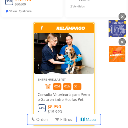
55
%
$30.000
2
Vendidos
68 km | Quilicura
×
×
ENTRE HUELLAS PET
02
d
01
h
00
m
Consulta Veterinaria para Perro
o Gato en Entre Huellas Pet
$8.990
44
%
$15.990
Orden
Filtros
Mapa
2
Vendidos