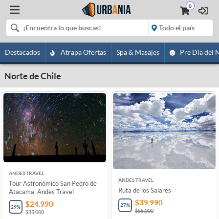
0
Destacados
Atrapa Ofertas
Spa & Masajes
Pre Día del 
Norte de Chile
ANDES TRAVEL
ANDES TRAVEL
Tour Astronómico San Pedro de
Ruta de los Salares
Atacama, Andes Travel
$39.990
$24.990
27
%
29
%
$55.000
$35.000