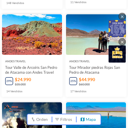
11
Vendidos
148
Vendidos
×
×
ANDES TRAVEL
ANDES TRAVEL
Tour Valle de Arcoíris San Pedro
Tour Mirador piedras Rojas San
de Atacama con Andes Travel
Pedro de Atacama
$24.990
$44.990
29
%
25
%
$35.000
$60.000
14
Vendidos
17
Vendidos
Orden
Filtros
Mapa